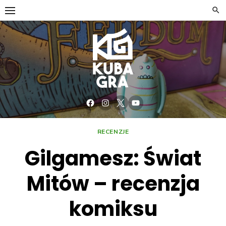
Skip
to
content
Facebook
Instagram
Twitter
YouTube
RECENZJE
Gilgamesz: Świat
Mitów – recenzja
komiksu