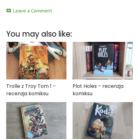
on
Leave a Comment
comment
Gilgamesz:
Świat
Mitów
You may also like:
–
recenzja
komiksu
Trolle z Troy Tom 1 –
Plot Holes – recenzja
recenzja komiksu
komiksu