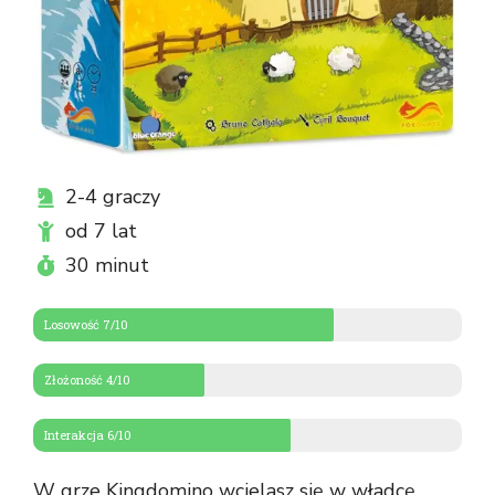
2-4 graczy
od 7 lat
30 minut
Losowość 7/10
Złożoność 4/10
Interakcja 6/10
W grze Kingdomino wcielasz się w władcę,