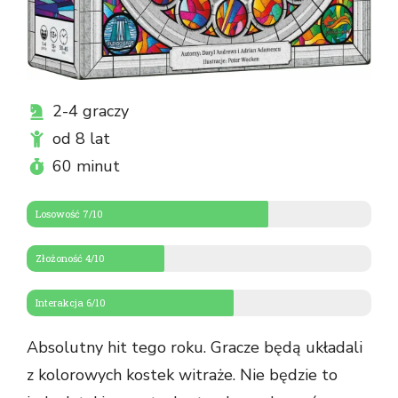
2-4 graczy
od 8 lat
60 minut
Losowość 7/10
Złożoność 4/10
Interakcja 6/10
Absolutny hit tego roku. Gracze będą układali
z kolorowych kostek witraże. Nie będzie to