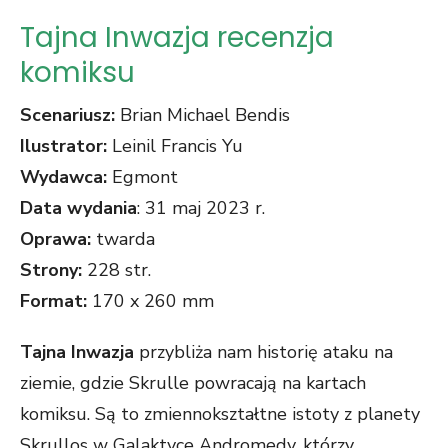
Tajna Inwazja recenzja
komiksu
Scenariusz:
Brian Michael Bendis
Ilustrator:
Leinil Francis Yu
Wydawca:
Egmont
Data wydania
: 31 maj 2023 r.
Oprawa:
twarda
Strony:
228 str.
Format:
170 x 260 mm
Tajna Inwazja
przybliża nam historię ataku na
ziemie, gdzie Skrulle powracają na kartach
komiksu. Są to zmiennokształtne istoty z planety
Skrullos w Galaktyce Andromedy, którzy