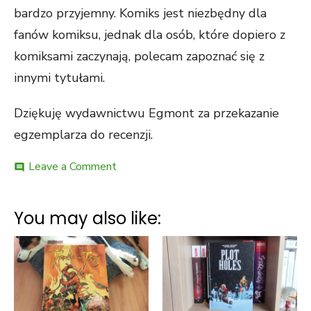
bardzo przyjemny. Komiks jest niezbędny dla
fanów komiksu, jednak dla osób, które dopiero z
komiksami zaczynają, polecam zapoznać się z
innymi tytułami.
Dziękuję wydawnictwu Egmont za przekazanie
egzemplarza do recenzji.
on
Leave a Comment
comment
Tajna
Inwazja
–
You may also like:
recenzja
komiksu