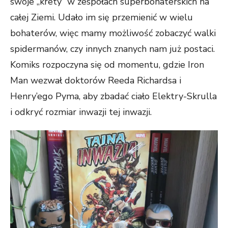
swoje „krety” w zespołach superbohaterskich na
całej Ziemi. Udało im się przemienić w wielu
bohaterów, więc mamy możliwość zobaczyć walki
spidermanów, czy innych znanych nam już postaci.
Komiks rozpoczyna się od momentu, gdzie Iron
Man wezwał doktorów Reeda Richardsa i
Henry’ego Pyma, aby zbadać ciało Elektry-Skrulla
i odkryć rozmiar inwazji tej inwazji.