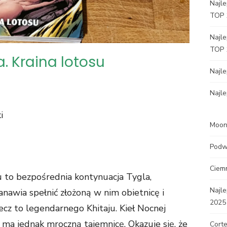
Najle
TOP 
Najle
TOP 
. Kraina lotosu
Najl
Najle
i
Moon 
Podw
Ciem
u to bezpośrednia kontynuacja Tygla,
Najle
awia spełnić złożoną w nim obietnicę i
2025
cz to legendarnego Khitaju. Kieł Nocnej
, ma jednak mroczną tajemnicę. Okazuje się, że
Corte