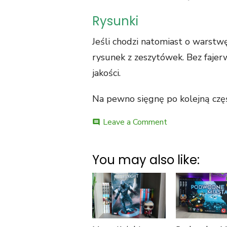
Rysunki
Jeśli chodzi natomiast o warstw
rysunek z zeszytówek. Bez fajerw
jakości.
Na pewno sięgnę po kolejną czę
on
Leave a Comment
comment
Conan
Barbarzyńca.
Kraina
You may also like:
lotosu
–
recenzja
komiksu