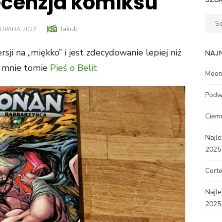
recenzja komiksu
Sear
Author
Jakub
ED
STOPADA 2022
for:
ji na „miękko” i jest zdecydowanie lepiej niż
NAJ
 mnie tomie
Pieś o Belit
Moon 
Podw
Ciem
Najle
2025
Corte
Najl
2025