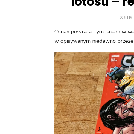
lotosu – 
POST
9 LI
ON
Conan powraca, tym razem w wers
w opisywanym niedawno przeze