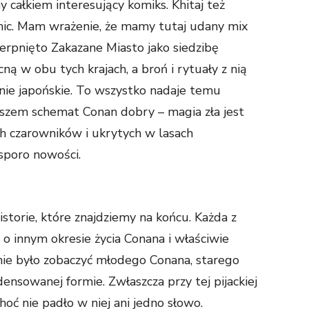
y całkiem interesujący komiks. Khitaj też
nic. Mam wrażenie, że mamy tutaj udany mix
zerpnięto Zakazane Miasto jako siedzibę
ą w obu tych krajach, a broń i rytuały z nią
nie japońskie. To wszystko nadaje temu
zem schemat Conan dobry – magia zła jest
ch czarowników i ukrytych w lasach
poro nowości.
istorie, które znajdziemy na końcu. Każda z
a o innym okresie życia Conana i właściwie
nie było zobaczyć młodego Conana, starego
nsowanej formie. Zwłaszcza przy tej pijackiej
hoć nie padło w niej ani jedno słowo.