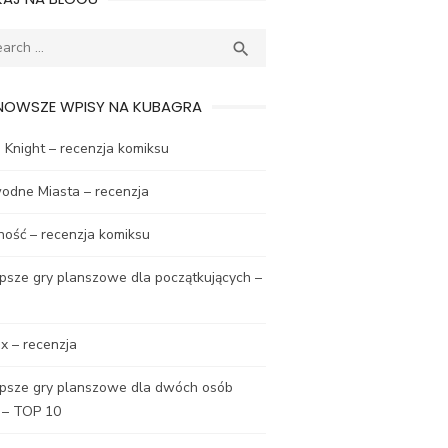
ch
SEARCH

NOWSZE WPISY NA KUBAGRA
Knight – recenzja komiksu
odne Miasta – recenzja
ność – recenzja komiksu
psze gry planszowe dla początkujących –
x – recenzja
epsze gry planszowe dla dwóch osób
 – TOP 10