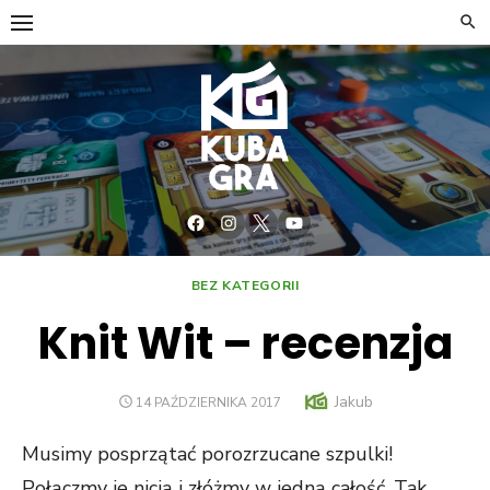
Skip
to
content
Facebook
Instagram
Twitter
YouTube
BEZ KATEGORII
Knit Wit – recenzja
Author
Jakub
POSTED
14 PAŹDZIERNIKA 2017
ON
Musimy posprzątać porozrzucane szpulki!
Połączmy je nicią i złóżmy w jedną całość. Tak