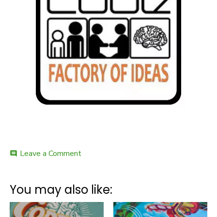
on
Leave a Comment
comment
Knit
Wit
–
You may also like:
recenzja