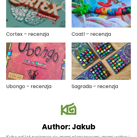
Cortex – recenzja
Coatl – recenzja
Ubongo – recenzja
Sagrada – recenzja
Author:
Jakub
Kuba od lat pasjonuje się grami planszowymi, grami wideo i