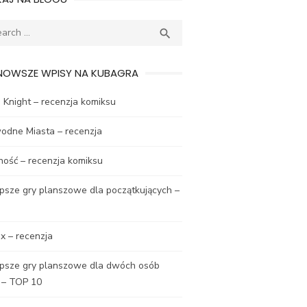
ch
SEARCH

NOWSZE WPISY NA KUBAGRA
Knight – recenzja komiksu
odne Miasta – recenzja
ność – recenzja komiksu
psze gry planszowe dla początkujących –
x – recenzja
epsze gry planszowe dla dwóch osób
 – TOP 10