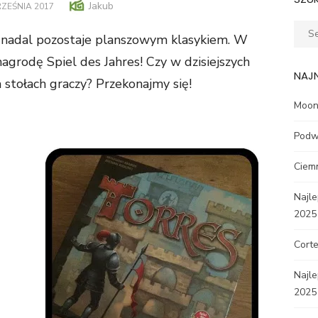
Author
Jakub
ED
ZEŚNIA 2017
Sear
k nadal pozostaje planszowym klasykiem. W
for:
agrodę Spiel des Jahres! Czy w dzisiejszych
NAJ
a stołach graczy? Przekonajmy się!
Moon 
Podw
Ciem
Najle
2025
Corte
Najl
2025