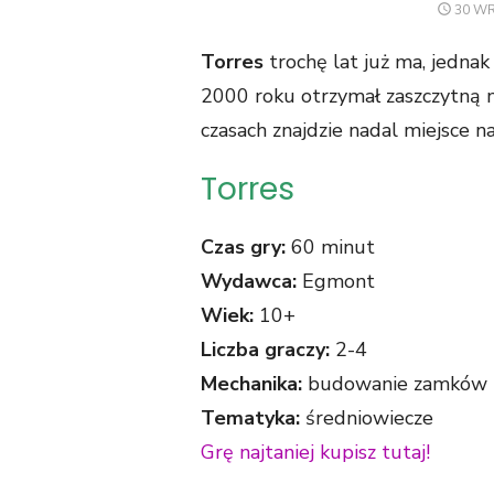
POST
30 WR
ON
Torres
trochę lat już ma, jedna
2000 roku otrzymał zaszczytną n
czasach znajdzie nadal miejsce n
Torres
Czas gry:
60 minut
Wydawca:
Egmont
Wiek:
10+
Liczba graczy:
2-4
Mechanika:
budowanie zamków
Tematyka:
średniowiecze
Grę najtaniej kupisz tutaj!