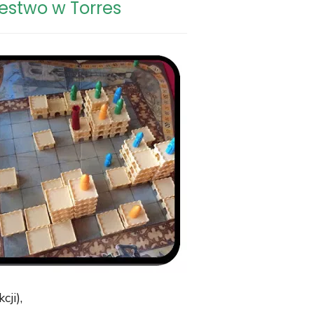
estwo w Torres
ji),