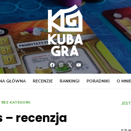
Facebook
Instagram
Twitter
YouTube
NA GŁÓWNA
RECENZJE
RANKINGI
PORADNIKI
O MNI
BEZ KATEGORII
JEST
s – recenzja
SZU