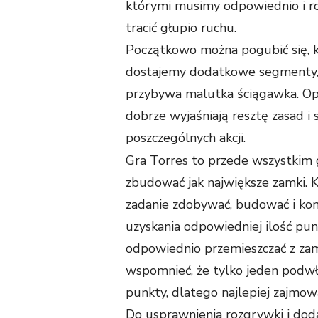
którymi musimy odpowiednio i r
tracić głupio ruchu.
Początkowo można pogubić się, ki
dostajemy dodatkowe segmenty, 
przybywa malutka ściągawka. Opis
dobrze wyjaśniają resztę zasad i
poszczególnych akcji.
Gra Torres to przede wszystkim g
zbudować jak największe zamki. 
zadanie zdobywać, budować i ko
uzyskania odpowiedniej ilość p
odpowiednio przemieszczać z za
wspomnieć, że tylko jeden podw
punkty, dlatego najlepiej zajmowa
Do usprawnienia rozgrywki i dod