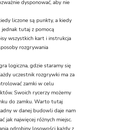
ozważnie dysponować, aby nie
edy liczone są punkty, a kiedy
jednak tutaj z pomocą
y wszystkich kart i instrukcja
 sposoby rozgrywania
ra logiczna, gdzie staramy się
Każdy uczestnik rozgrywki ma za
ntrolować zamki w celu
unktów. Swoich rycerzy możemy
mku do zamku. Warto tutaj
ładny w danej budowli daje nam
ć jak najwięcej różnych miejsc.
ania odrobiny losowości każdy z