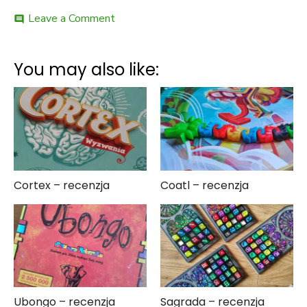
on
Leave a Comment
comment
Park
Niedźwiedzi
–
You may also like:
recenzja
Cortex – recenzja
Coatl – recenzja
Ubongo – recenzja
Sagrada – recenzja