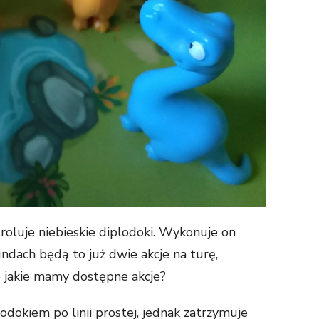
roluje niebieskie diplodoki. Wykonuje on
undach będą to już dwie akcje na turę,
 jakie mamy dostępne akcje?
dokiem po linii prostej, jednak zatrzymuje