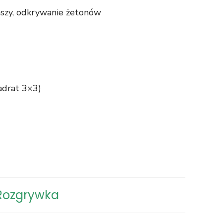
szy, odkrywanie żetonów
adrat 3×3)
Rozgrywka