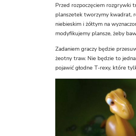
Przed rozpoczęciem rozgrywki tr
planszetek tworzymy kwadrat, r
niebieskim i żółtym na wyznaczon
modyfikujemy plansze, żeby bawić
Zadaniem graczy będzie przesuw
żeotny traw. Nie będzie to jedn
pojawić głodne T-rexy, które tylk