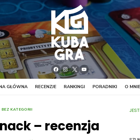
Facebook
Instagram
Twitter
YouTube
NA GŁÓWNA
RECENZJE
RANKINGI
PORADNIKI
O MNI
BEZ KATEGORII
JEST
Snack – recenzja
SZU