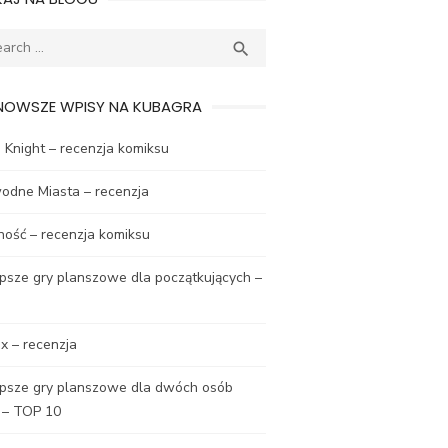
ch
SEARCH

NOWSZE WPISY NA KUBAGRA
Knight – recenzja komiksu
odne Miasta – recenzja
ność – recenzja komiksu
psze gry planszowe dla początkujących –
x – recenzja
epsze gry planszowe dla dwóch osób
 – TOP 10