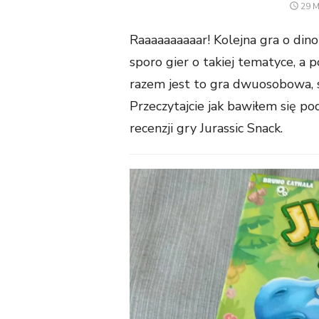
POS
29 
ON
Raaaaaaaaaar! Kolejna gra o din
sporo gier o takiej tematyce, a 
razem jest to gra dwuosobowa, 
Przeczytajcie jak bawiłem się p
recenzji gry Jurassic Snack.