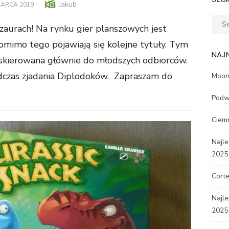
Author
Jakub
TED
MARCA 2019
Sear
ozaurach! Na rynku gier planszowych jest
for:
pomimo tego pojawiają się kolejne tytuły. Tym
NAJ
skierowana głównie do młodszych odbiorców.
odczas zjadania Diplodoków. Zapraszam do
Moon 
Podw
Ciem
Najle
2025
Corte
Najl
2025