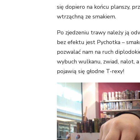
się dopiero na końcu planszy, p
wtrząchną ze smakiem.
Po zjedzeniu trawy należy ją od
bez efektu jest Pychotka – sma
pozwalać nam na ruch diplodoki
wybuch wulkanu, zwiad, nalot, 
pojawią się głodne T-rexy!