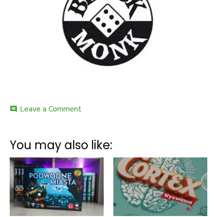
on
Leave a Comment
comment
Gloom
–
recenzja
You may also like: