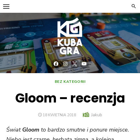
Skip
to
content
Facebook
Instagram
Twitter
YouTube
BEZ KATEGORII
Gloom – recenzja
Author
Jakub
POSTED
18 KWIETNIA 2018
ON
Świat
Gloom
to bardzo smutne i ponure miejsce.
Niebo jest czarne, herbata zimna, a kolejna