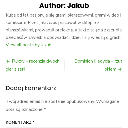
Author:
Jakub
Kuba od lat pasjonuje się grami planszowymi, grami wideo i
komiksami. Przez jakiś czas pracował w sklepie z
planszówkami, prowadził prelekcję, a także zajęcia z gier dla
dzieciaków. Uwielbia opowiadać i dzielić się wiedzą o grach.
View all posts by Jakub
Nawigacja
Fluxxy – recenzja dwóch
Dominion II edycja – rzut
wpisu
gier z serii
okiem
Dodaj komentarz
Twój adres email nie zostanie opublikowany.
Wymagane
pola są oznaczone
*
KOMENTARZ
*