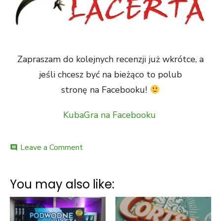
Zapraszam do kolejnych recenzji już wkrótce, a
jeśli chcesz być na bieżąco to polub
stronę na Facebooku!
KubaGra na Facebooku
on
Leave a Comment
comment
Wysokie
napięcie:
Gra
You may also like:
karciana
–
unboxing