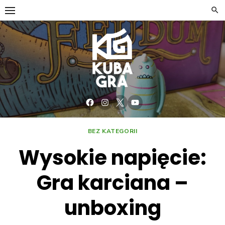
Skip
to
content
Facebook
Instagram
Twitter
YouTube
BEZ KATEGORII
Wysokie napięcie:
Gra karciana –
unboxing