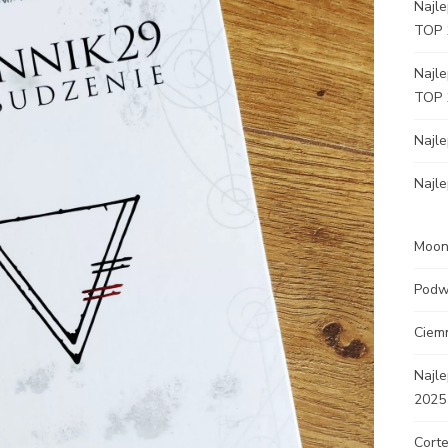
Najle
TOP 
Najle
TOP 
Najl
Najle
Moon 
Podw
Ciem
Najle
2025
Corte