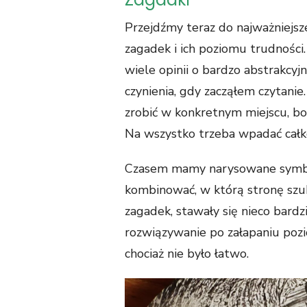
Przejdźmy teraz do najważniejsze
zagadek i ich poziomu trudnośc
wiele opinii o bardzo abstrakcy
czynienia, gdy zacząłem czytan
zrobić w konkretnym miejscu, bo 
Na wszystko trzeba wpadać cał
Czasem mamy narysowane symbol
kombinować, w którą stronę szuk
zagadek, stawały się nieco bardzi
rozwiązywanie po załapaniu pozio
chociaż nie było łatwo.