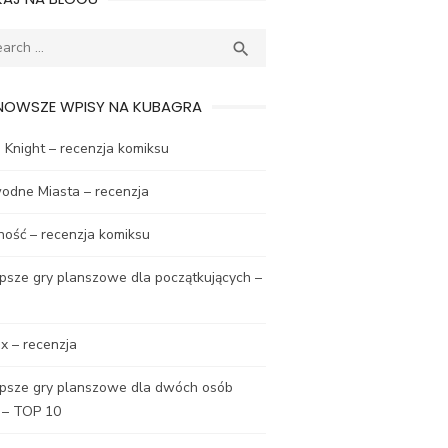
ch
SEARCH

NOWSZE WPISY NA KUBAGRA
Knight – recenzja komiksu
odne Miasta – recenzja
ność – recenzja komiksu
psze gry planszowe dla początkujących –
x – recenzja
epsze gry planszowe dla dwóch osób
 – TOP 10