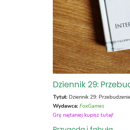
Dziennik 29: Przebu
Tytuł:
Dziennik 29: Przebudzeni
Wydawca:
FoxGames
Grę najtaniej kupisz tutaj!
Przygoda i fabuła