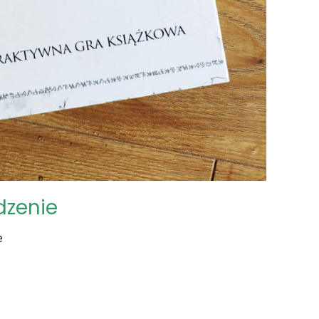
dzenie
e