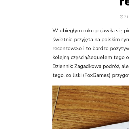
r
PO
2 
O
W ubiegłym roku pojawiła się pi
świetnie przyjęta na polskim ryn
recenzowało i to bardzo pozytyw
kolejną częścią/sequelem tego
Dziennik: Zagadkowa podróż, al
tego, co liski (FoxGames) przyg