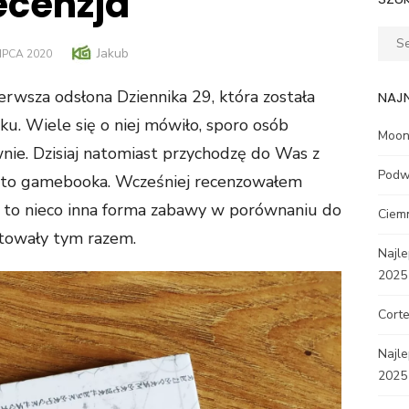
ecenzja
Sear
Author
Jakub
STED
LIPCA 2020
for:
N
erwsza odsłona Dziennika 29, która została
NAJ
ku. Wiele się o niej mówiło, sporo osób
Moon 
nie. Dzisiaj natomiast przychodzę do Was z
Podw
 oto gamebooka. Wcześniej recenzowałem
e to nieco inna forma zabawy w porównaniu do
Ciem
otowały tym razem.
Najle
2025
Corte
Najl
2025