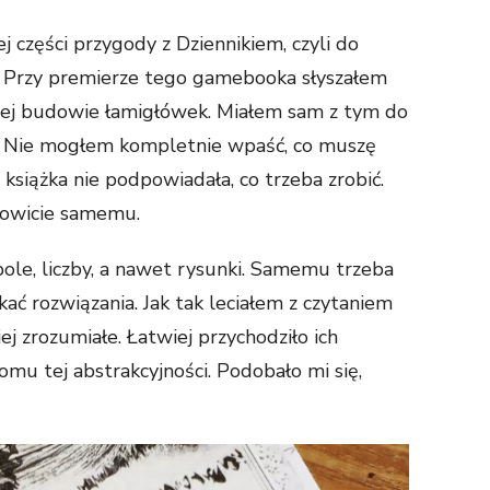
j części przygody z Dziennikiem, czyli do
i. Przy premierze tego gamebooka słyszałem
jnej budowie łamigłówek. Miałem sam z tym do
ie. Nie mogłem kompletnie wpaść, co muszę
książka nie podpowiadała, co trzeba zrobić.
kowicie samemu.
e, liczby, a nawet rysunki. Samemu trzeba
ać rozwiązania. Jak tak leciałem z czytaniem
ej zrozumiałe. Łatwiej przychodziło ich
mu tej abstrakcyjności. Podobało mi się,