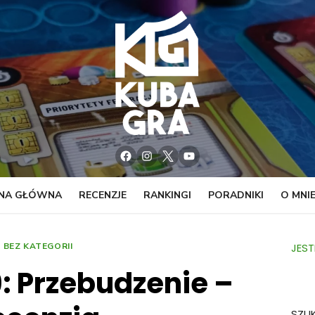
Facebook
Instagram
Twitter
YouTube
NA GŁÓWNA
RECENZJE
RANKINGI
PORADNIKI
O MNI
BEZ KATEGORII
JEST
9: Przebudzenie –
SZU