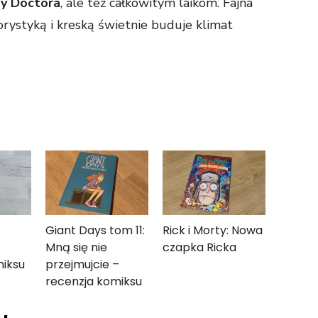
dy Doctora
, ale też całkowitym laikom. Fajna
orystyką i kreską świetnie buduje klimat
Giant Days tom 11:
Rick i Morty: Nowa
Mną się nie
czapka Ricka
miksu
przejmujcie –
recenzja komiksu