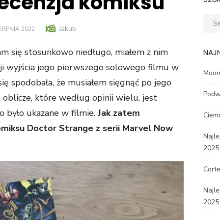
recenzja komiksu
Sear
Author
Jakub
ED
IERPNIA 2022
for:
am się stosunkowo niedługo, miałem z nim
NAJ
zji wyjścia jego pierwszego solowego filmu w
Moon 
się spodobała, że musiałem sięgnąć po jego
Podw
oblicze, które według opinii wielu, jest
to było ukazane w filmie.
Jak zatem
Ciem
omiksu Doctor Strange z serii Marvel Now
Najle
2025
Corte
Najl
2025