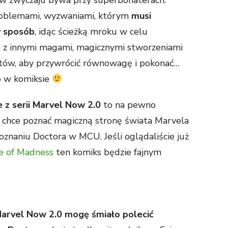
o w zwyczaju bywa przy superbohaterach.
roblemami, wyzwaniami, którym
musi
y sposób
, idąc ścieżką mroku w celu
 z innymi magami, magicznymi stworzeniami
aktów, aby przywrócić równowagę i pokonać…
o w komiksie
z serii Marvel Now 2.0
to na pewno
o chce poznać magiczną stronę świata Marvela
oznaniu Doctora w MCU. Jeśli oglądaliście już
se of Madness
ten komiks będzie fajnym
Marvel Now 2.0
mogę śmiało polecić