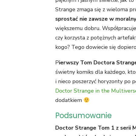
pięknym i jasnym świetle, jak t
Strange zmaga się z wieloma p
sprostać nie zawsze w moraln
większemu dobru. Współpracuje
czy korzysta z potężnych artef
kogo? Tego dowiecie się dopier
P
ierwszy Tom Doctora Strange 
świetny komiks dla każdego, kt
i nieco poszerzyć horyzonty po p
Doctor Strange in the Multiver
dodatkiem
Podsumowanie
Doctor Strange Tom 1 z serii 