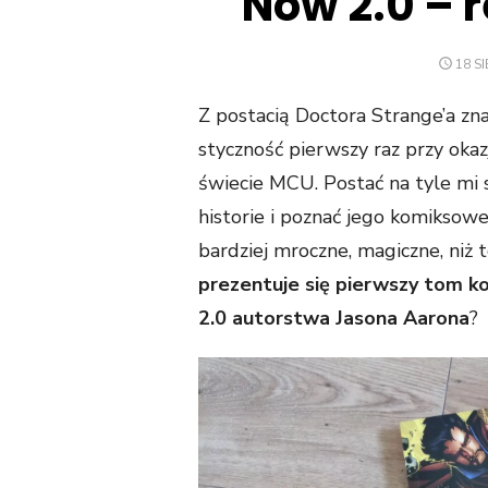
Now 2.0 – 
POST
18 S
ON
Z postacią Doctora Strange’a zn
styczność pierwszy raz przy oka
świecie MCU. Postać na tyle mi 
historie i poznać jego komiksowe 
bardziej mroczne, magiczne, niż 
prezentuje się pierwszy tom k
2.0 autorstwa Jasona Aarona
?