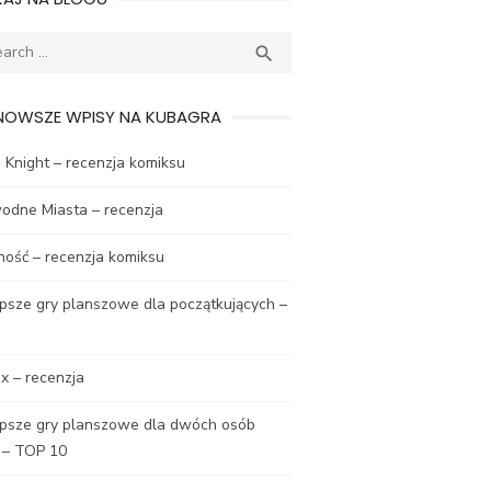
ch
SEARCH

NOWSZE WPISY NA KUBAGRA
Knight – recenzja komiksu
odne Miasta – recenzja
ność – recenzja komiksu
psze gry planszowe dla początkujących –
x – recenzja
epsze gry planszowe dla dwóch osób
 – TOP 10