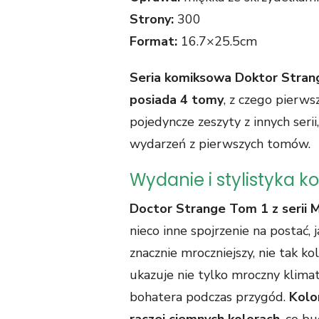
Strony:
300
Format:
16.7×25.5cm
Seria komiksowa Doktor Stra
posiada 4 tomy
, z czego pierws
pojedyncze zeszyty z innych seri
wydarzeń z pierwszych tomów.
Wydanie i stylistyka k
Doctor Strange Tom 1 z serii 
nieco inne spojrzenie na postać,
znacznie mroczniejszy, nie tak k
ukazuje nie tylko mroczny klima
bohatera podczas przygód.
Kolo
raczej ciemnych kolorach
, co b