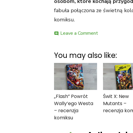
osobom, które kochają przygo
fabuła połączona ze świetną kol
komiksu.
on
Leave a Comment
comment
Doktor
Strange
Tom
You may also like:
1.
Marvel
Now
2.0
–
recenzja
komiksu
„Flash” Powrót
Świt X: New
Wally’ego Westa
Mutants –
– recenzja
recenzja ko
komiksu