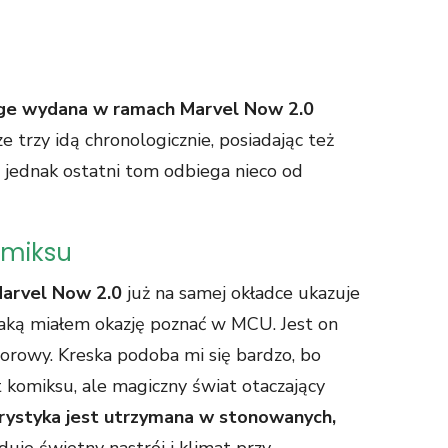
nge wydana w ramach Marvel Now 2.0
ze trzy idą chronologicznie, posiadając też
i, jednak ostatni tom odbiega nieco od
omiksu
Marvel Now 2.0
już na samej okładce ukazuje
 jaką miałem okazję poznać w MCU. Jest on
olorowy. Kreska podoba mi się bardzo, bo
t komiksu, ale magiczny świat otaczający
rystyka jest utrzymana w stonowanych,
uduje świetny nastrój i klimat przy