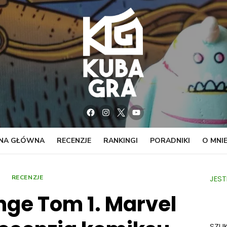
Facebook
Instagram
Twitter
YouTube
NA GŁÓWNA
RECENZJE
RANKINGI
PORADNIKI
O MNI
RECENZJE
JEST
nge Tom 1. Marvel
SZU