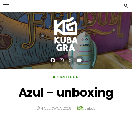
Skip
to
content
Facebook
Instagram
Twitter
YouTube
BEZ KATEGORII
Azul – unboxing
Author
Jakub
POSTED
4 CZERWCA 2018
ON