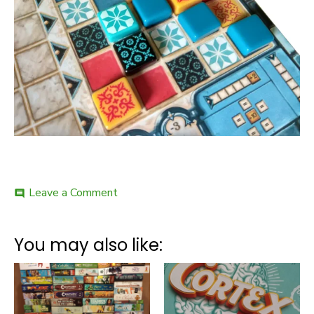
on
Leave a Comment
comment
Azul
–
unboxing
You may also like: