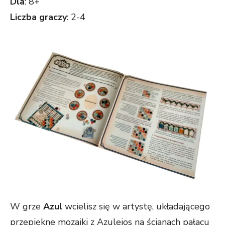
Dla
: 8+
Liczba graczy
: 2-4
W grze
Azul
wcielisz się w artystę, układającego
przepiękne mozaiki z Azulejos na ścianach pałacu