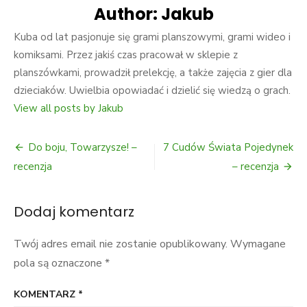
Author:
Jakub
Kuba od lat pasjonuje się grami planszowymi, grami wideo i
komiksami. Przez jakiś czas pracował w sklepie z
planszówkami, prowadził prelekcję, a także zajęcia z gier dla
dzieciaków. Uwielbia opowiadać i dzielić się wiedzą o grach.
View all posts by Jakub
Nawigacja
Do boju, Towarzysze! –
7 Cudów Świata Pojedynek
wpisu
recenzja
– recenzja
Dodaj komentarz
Twój adres email nie zostanie opublikowany.
Wymagane
pola są oznaczone
*
KOMENTARZ
*